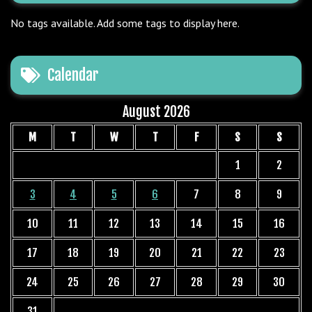
No tags available. Add some tags to display here.
Calendar
August 2026
M
T
W
T
F
S
S
1
2
3
4
5
6
7
8
9
10
11
12
13
14
15
16
17
18
19
20
21
22
23
24
25
26
27
28
29
30
31