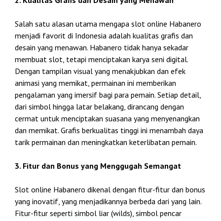
Salah satu alasan utama mengapa slot online Habanero
menjadi favorit di Indonesia adalah kualitas grafis dan
desain yang menawan. Habanero tidak hanya sekadar
membuat slot, tetapi menciptakan karya seni digital.
Dengan tampilan visual yang menakjubkan dan efek
animasi yang memikat, permainan ini memberikan
pengalaman yang imersif bagi para pemain. Setiap detail,
dari simbol hingga latar belakang, dirancang dengan
cermat untuk menciptakan suasana yang menyenangkan
dan memikat. Grafis berkualitas tinggi ini menambah daya
tarik permainan dan meningkatkan keterlibatan pemain.
3. Fitur dan Bonus yang Menggugah Semangat
Slot online Habanero dikenal dengan fitur-fitur dan bonus
yang inovatif, yang menjadikannya berbeda dari yang lain.
Fitur-fitur seperti simbol liar (wilds), simbol pencar