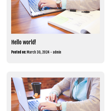
Hello world!
Posted on:
March 30, 2024
-
admin