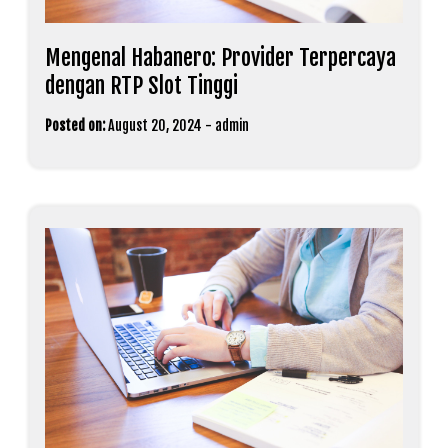
Mengenal Habanero: Provider Terpercaya
dengan RTP Slot Tinggi
Posted on:
August 20, 2024
-
admin