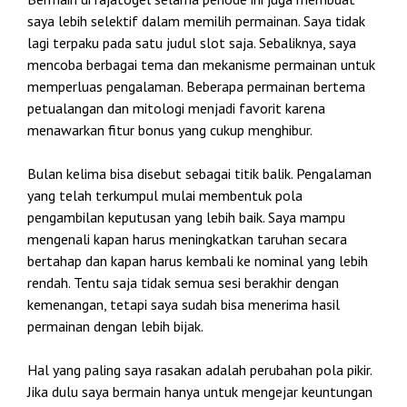
saya lebih selektif dalam memilih permainan. Saya tidak
lagi terpaku pada satu judul slot saja. Sebaliknya, saya
mencoba berbagai tema dan mekanisme permainan untuk
memperluas pengalaman. Beberapa permainan bertema
petualangan dan mitologi menjadi favorit karena
menawarkan fitur bonus yang cukup menghibur.
Bulan kelima bisa disebut sebagai titik balik. Pengalaman
yang telah terkumpul mulai membentuk pola
pengambilan keputusan yang lebih baik. Saya mampu
mengenali kapan harus meningkatkan taruhan secara
bertahap dan kapan harus kembali ke nominal yang lebih
rendah. Tentu saja tidak semua sesi berakhir dengan
kemenangan, tetapi saya sudah bisa menerima hasil
permainan dengan lebih bijak.
Hal yang paling saya rasakan adalah perubahan pola pikir.
Jika dulu saya bermain hanya untuk mengejar keuntungan