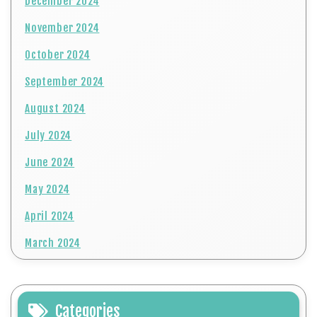
December 2024
November 2024
October 2024
September 2024
August 2024
July 2024
June 2024
May 2024
April 2024
March 2024
Categories