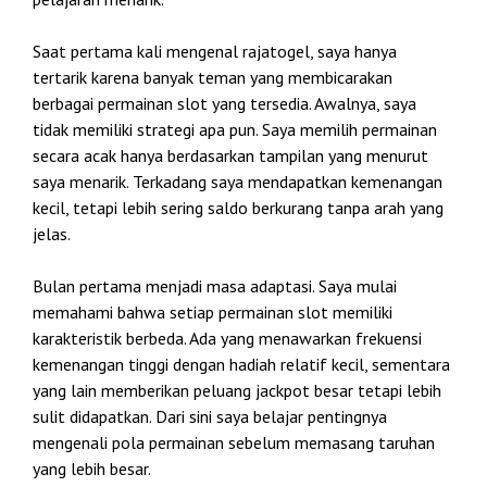
Saat pertama kali mengenal rajatogel, saya hanya
tertarik karena banyak teman yang membicarakan
berbagai permainan slot yang tersedia. Awalnya, saya
tidak memiliki strategi apa pun. Saya memilih permainan
secara acak hanya berdasarkan tampilan yang menurut
saya menarik. Terkadang saya mendapatkan kemenangan
kecil, tetapi lebih sering saldo berkurang tanpa arah yang
jelas.
Bulan pertama menjadi masa adaptasi. Saya mulai
memahami bahwa setiap permainan slot memiliki
karakteristik berbeda. Ada yang menawarkan frekuensi
kemenangan tinggi dengan hadiah relatif kecil, sementara
yang lain memberikan peluang jackpot besar tetapi lebih
sulit didapatkan. Dari sini saya belajar pentingnya
mengenali pola permainan sebelum memasang taruhan
yang lebih besar.