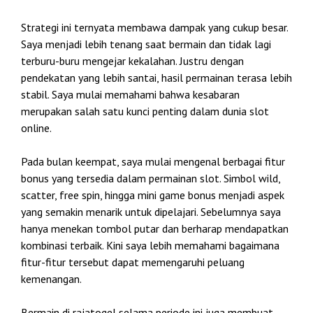
Strategi ini ternyata membawa dampak yang cukup besar.
Saya menjadi lebih tenang saat bermain dan tidak lagi
terburu-buru mengejar kekalahan. Justru dengan
pendekatan yang lebih santai, hasil permainan terasa lebih
stabil. Saya mulai memahami bahwa kesabaran
merupakan salah satu kunci penting dalam dunia slot
online.
Pada bulan keempat, saya mulai mengenal berbagai fitur
bonus yang tersedia dalam permainan slot. Simbol wild,
scatter, free spin, hingga mini game bonus menjadi aspek
yang semakin menarik untuk dipelajari. Sebelumnya saya
hanya menekan tombol putar dan berharap mendapatkan
kombinasi terbaik. Kini saya lebih memahami bagaimana
fitur-fitur tersebut dapat memengaruhi peluang
kemenangan.
Bermain di rajatogel selama periode ini juga membuat