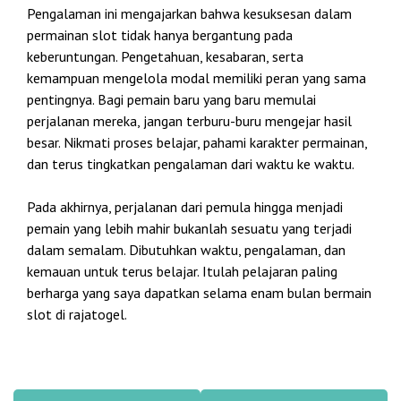
Pengalaman ini mengajarkan bahwa kesuksesan dalam
permainan slot tidak hanya bergantung pada
keberuntungan. Pengetahuan, kesabaran, serta
kemampuan mengelola modal memiliki peran yang sama
pentingnya. Bagi pemain baru yang baru memulai
perjalanan mereka, jangan terburu-buru mengejar hasil
besar. Nikmati proses belajar, pahami karakter permainan,
dan terus tingkatkan pengalaman dari waktu ke waktu.
Pada akhirnya, perjalanan dari pemula hingga menjadi
pemain yang lebih mahir bukanlah sesuatu yang terjadi
dalam semalam. Dibutuhkan waktu, pengalaman, dan
kemauan untuk terus belajar. Itulah pelajaran paling
berharga yang saya dapatkan selama enam bulan bermain
slot di rajatogel.