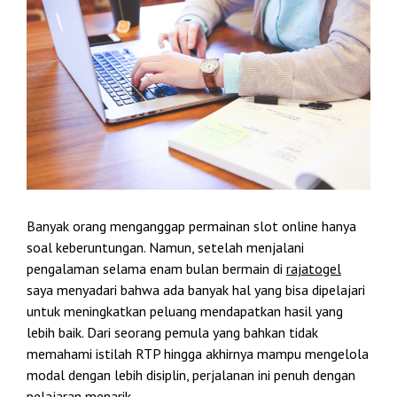
Banyak orang menganggap permainan slot online hanya
soal keberuntungan. Namun, setelah menjalani
pengalaman selama enam bulan bermain di
rajatogel
saya menyadari bahwa ada banyak hal yang bisa dipelajari
untuk meningkatkan peluang mendapatkan hasil yang
lebih baik. Dari seorang pemula yang bahkan tidak
memahami istilah RTP hingga akhirnya mampu mengelola
modal dengan lebih disiplin, perjalanan ini penuh dengan
pelajaran menarik.