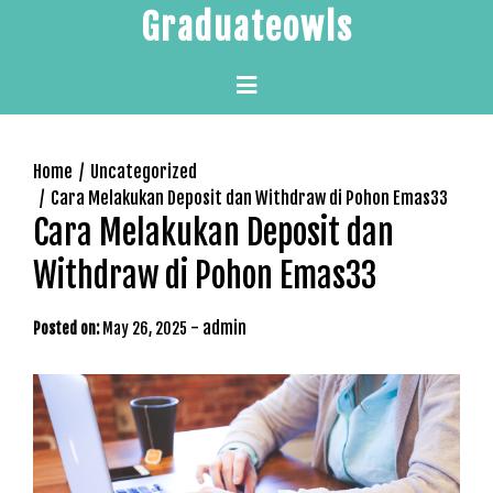
Skip
Graduateowls
to
content
Primary
Menu
Home
Uncategorized
Cara Melakukan Deposit dan Withdraw di Pohon Emas33
Cara Melakukan Deposit dan
Withdraw di Pohon Emas33
-
admin
Posted on:
May 26, 2025