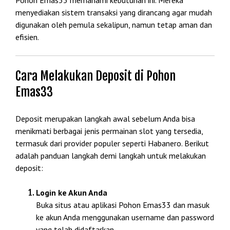
menyediakan sistem transaksi yang dirancang agar mudah
digunakan oleh pemula sekalipun, namun tetap aman dan
efisien.
Cara Melakukan Deposit di Pohon
Emas33
Deposit merupakan langkah awal sebelum Anda bisa
menikmati berbagai jenis permainan slot yang tersedia,
termasuk dari provider populer seperti Habanero. Berikut
adalah panduan langkah demi langkah untuk melakukan
deposit:
Login ke Akun Anda
Buka situs atau aplikasi Pohon Emas33 dan masuk
ke akun Anda menggunakan username dan password
yang telah didaftarkan.