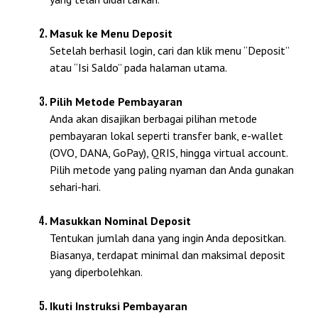
Masuk ke Menu Deposit
Setelah berhasil login, cari dan klik menu “Deposit”
atau “Isi Saldo” pada halaman utama.
Pilih Metode Pembayaran
Anda akan disajikan berbagai pilihan metode
pembayaran lokal seperti transfer bank, e-wallet
(OVO, DANA, GoPay), QRIS, hingga virtual account.
Pilih metode yang paling nyaman dan Anda gunakan
sehari-hari.
Masukkan Nominal Deposit
Tentukan jumlah dana yang ingin Anda depositkan.
Biasanya, terdapat minimal dan maksimal deposit
yang diperbolehkan.
Ikuti Instruksi Pembayaran