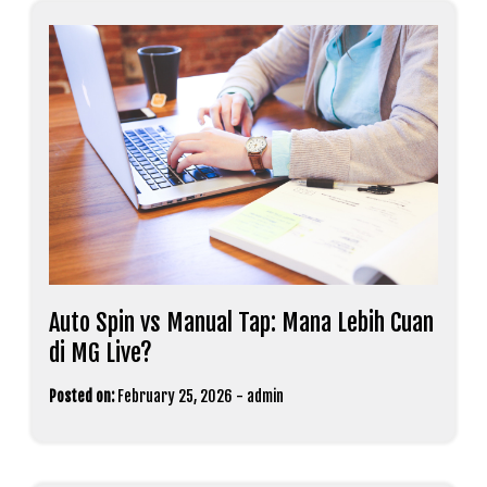
Auto Spin vs Manual Tap: Mana Lebih Cuan
di MG Live?
Posted on:
February 25, 2026
-
admin