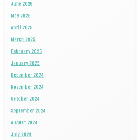
June 2025
May 2025
April 2025
March 2025
February 2025
January 2025
December 2024
November 2024
October 2024
September 2024
August 2024
July 2024