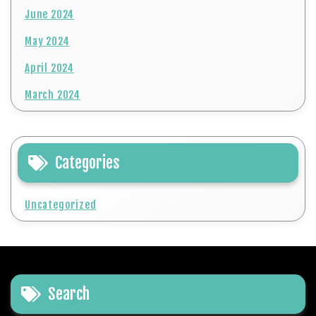
June 2024
May 2024
April 2024
March 2024
Categories
Uncategorized
Search