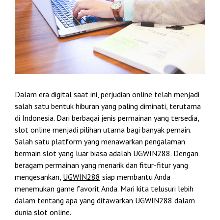
Dalam era digital saat ini, perjudian online telah menjadi
salah satu bentuk hiburan yang paling diminati, terutama
di Indonesia. Dari berbagai jenis permainan yang tersedia,
slot online menjadi pilihan utama bagi banyak pemain.
Salah satu platform yang menawarkan pengalaman
bermain slot yang luar biasa adalah UGWIN288. Dengan
beragam permainan yang menarik dan fitur-fitur yang
mengesankan,
UGWIN288
siap membantu Anda
menemukan game favorit Anda. Mari kita telusuri lebih
dalam tentang apa yang ditawarkan UGWIN288 dalam
dunia slot online.