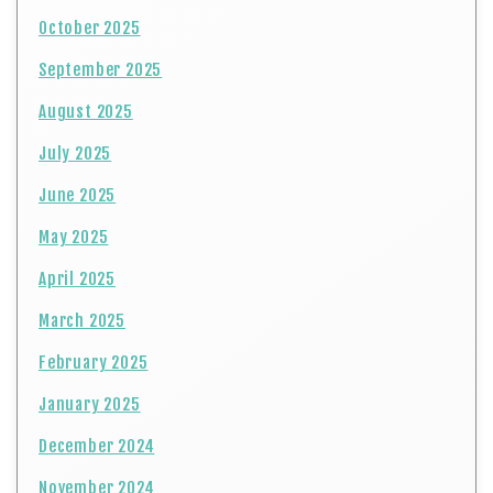
October 2025
September 2025
August 2025
July 2025
June 2025
May 2025
April 2025
March 2025
February 2025
January 2025
December 2024
November 2024