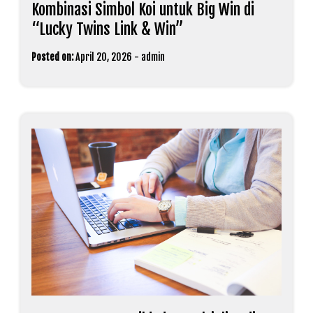
Kombinasi Simbol Koi untuk Big Win di
“Lucky Twins Link & Win”
Posted on:
April 20, 2026
-
admin