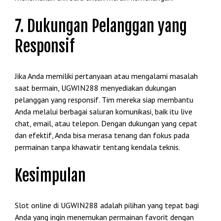
7. Dukungan Pelanggan yang
Responsif
Jika Anda memiliki pertanyaan atau mengalami masalah
saat bermain, UGWIN288 menyediakan dukungan
pelanggan yang responsif. Tim mereka siap membantu
Anda melalui berbagai saluran komunikasi, baik itu live
chat, email, atau telepon. Dengan dukungan yang cepat
dan efektif, Anda bisa merasa tenang dan fokus pada
permainan tanpa khawatir tentang kendala teknis.
Kesimpulan
Slot online di UGWIN288 adalah pilihan yang tepat bagi
Anda yang ingin menemukan permainan favorit dengan