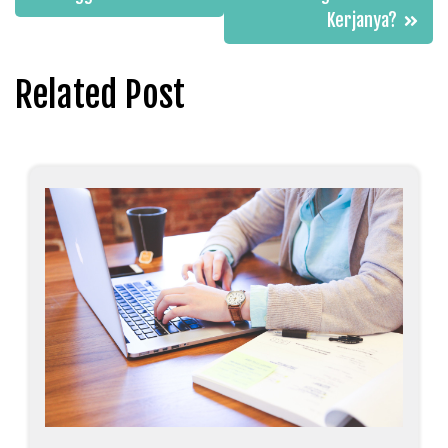
Kerjanya?
Related Post