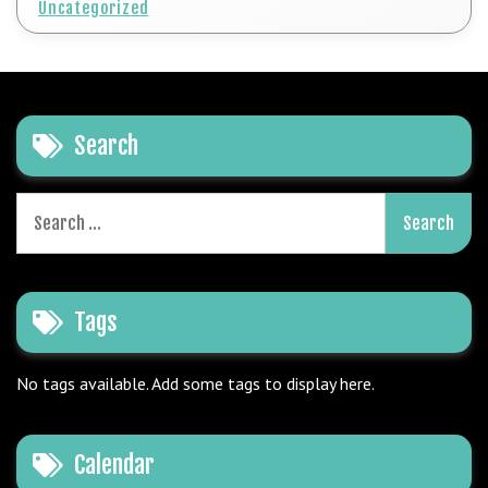
Uncategorized
Search
Search
for:
Tags
No tags available. Add some tags to display here.
Calendar