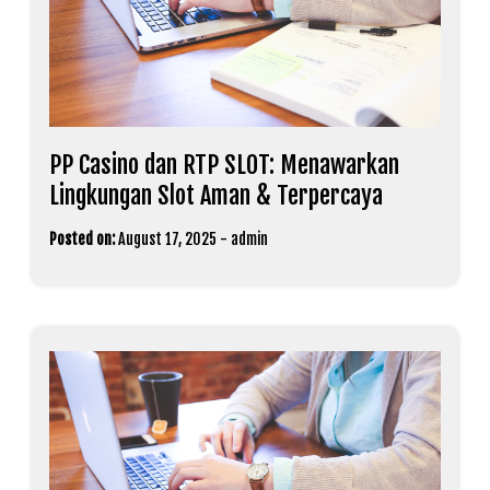
PP Casino dan RTP SLOT: Menawarkan
Lingkungan Slot Aman & Terpercaya
Posted on:
August 17, 2025
-
admin