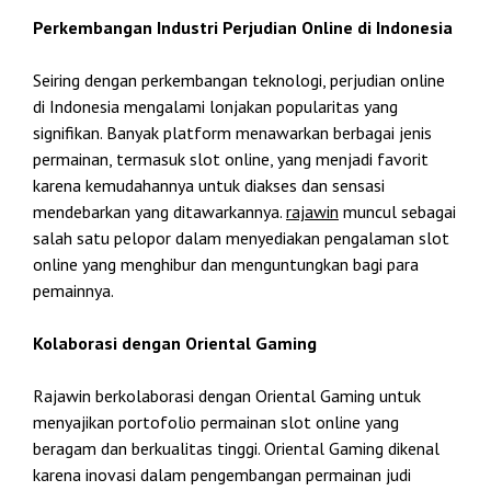
Perkembangan Industri Perjudian Online di Indonesia
Seiring dengan perkembangan teknologi, perjudian online
di Indonesia mengalami lonjakan popularitas yang
signifikan. Banyak platform menawarkan berbagai jenis
permainan, termasuk slot online, yang menjadi favorit
karena kemudahannya untuk diakses dan sensasi
mendebarkan yang ditawarkannya.
rajawin
muncul sebagai
salah satu pelopor dalam menyediakan pengalaman slot
online yang menghibur dan menguntungkan bagi para
pemainnya.
Kolaborasi dengan Oriental Gaming
Rajawin berkolaborasi dengan Oriental Gaming untuk
menyajikan portofolio permainan slot online yang
beragam dan berkualitas tinggi. Oriental Gaming dikenal
karena inovasi dalam pengembangan permainan judi