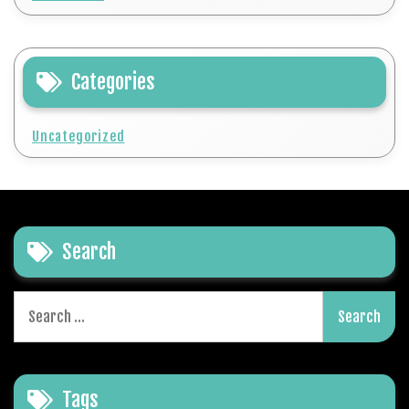
Categories
Uncategorized
Search
Search
for:
Tags