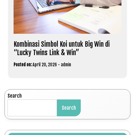
Kombinasi Simbol Koi untuk Big Win di
“Lucky Twins Link & Win”
Posted on:
April 20, 2026
-
admin
Search
Search