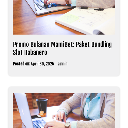
Promo Bulanan MamiBet: Paket Bundling
Slot Habanero
Posted on:
April 30, 2025
-
admin