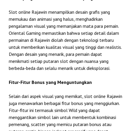
Slot online Rajawin menampilkan desain grafis yang
memukau dan animasi yang halus, menghadirkan
pengalaman visual yang memanjakan mata para pemain.
Oriental Gaming memastikan bahwa setiap detail dalam
permainan di Rajawin diolah dengan teknologi terbaru
untuk memberikan kualitas visual yang tinggi dan realistis.
Dengan desain yang menarik, para pemain dapat
menikmati setiap putaran slot dengan nuansa yang
berbeda-beda dan selalu menarik untuk dieksplorasi.
Fitur-Fitur Bonus yang Menguntungkan
Selain dari aspek visual yang memikat, slot online Rajawin
juga menawarkan berbagai fitur bonus yang menggiurkan.
Fitur-fitur ini termasuk simbol Wild yang dapat
menggantikan simbol lain untuk membentuk kombinasi
pemenang, scatter yang memicu putaran bonus atau