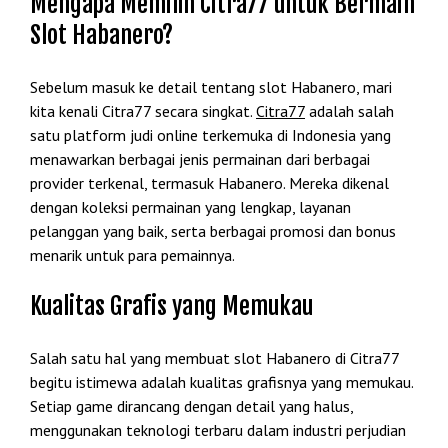
Mengapa Memilih Citra77 untuk Bermain
Slot Habanero?
Sebelum masuk ke detail tentang slot Habanero, mari
kita kenali Citra77 secara singkat.
Citra77
adalah salah
satu platform judi online terkemuka di Indonesia yang
menawarkan berbagai jenis permainan dari berbagai
provider terkenal, termasuk Habanero. Mereka dikenal
dengan koleksi permainan yang lengkap, layanan
pelanggan yang baik, serta berbagai promosi dan bonus
menarik untuk para pemainnya.
Kualitas Grafis yang Memukau
Salah satu hal yang membuat slot Habanero di Citra77
begitu istimewa adalah kualitas grafisnya yang memukau.
Setiap game dirancang dengan detail yang halus,
menggunakan teknologi terbaru dalam industri perjudian