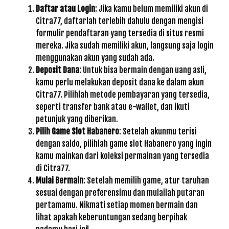
Daftar atau Login
: Jika kamu belum memiliki akun di
Citra77, daftarlah terlebih dahulu dengan mengisi
formulir pendaftaran yang tersedia di situs resmi
mereka. Jika sudah memiliki akun, langsung saja login
menggunakan akun yang sudah ada.
Deposit Dana
: Untuk bisa bermain dengan uang asli,
kamu perlu melakukan deposit dana ke dalam akun
Citra77. Pilihlah metode pembayaran yang tersedia,
seperti transfer bank atau e-wallet, dan ikuti
petunjuk yang diberikan.
Pilih Game Slot Habanero
: Setelah akunmu terisi
dengan saldo, pilihlah game slot Habanero yang ingin
kamu mainkan dari koleksi permainan yang tersedia
di Citra77.
Mulai Bermain
: Setelah memilih game, atur taruhan
sesuai dengan preferensimu dan mulailah putaran
pertamamu. Nikmati setiap momen bermain dan
lihat apakah keberuntungan sedang berpihak