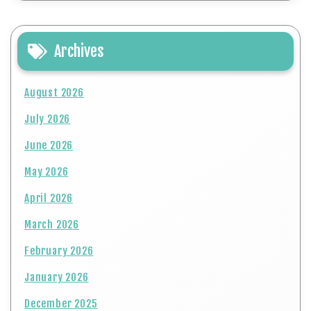
Archives
August 2026
July 2026
June 2026
May 2026
April 2026
March 2026
February 2026
January 2026
December 2025