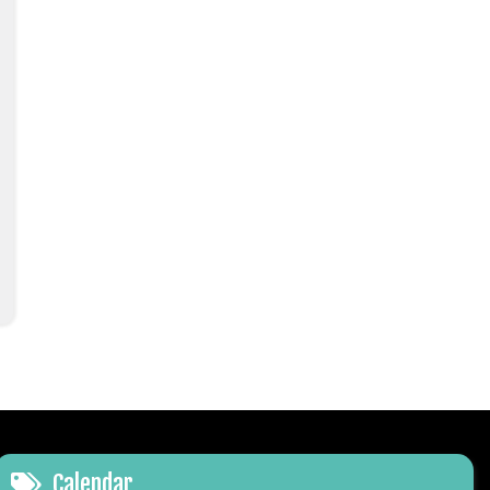
Calendar