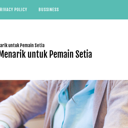
RIVACY POLICY
BUSSINESS
arik untuk Pemain Setia
 Menarik untuk Pemain Setia