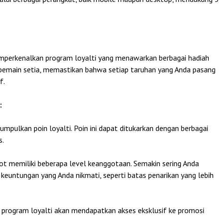
emperkenalkan program loyalti yang menawarkan berbagai hadiah
i pemain setia, memastikan bahwa setiap taruhan yang Anda pasang
f.
:
mpulkan poin loyalti. Poin ini dapat ditukarkan dengan berbagai
s.
ot memiliki beberapa level keanggotaan. Semakin sering Anda
 keuntungan yang Anda nikmati, seperti batas penarikan yang lebih
program loyalti akan mendapatkan akses eksklusif ke promosi