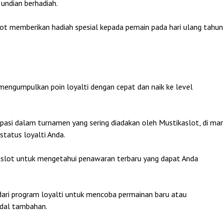
undian berhadiah.
lot memberikan hadiah spesial kepada pemain pada hari ulang tahun
 mengumpulkan poin loyalti dengan cepat dan naik ke level
asi dalam turnamen yang sering diadakan oleh Mustikaslot, di ma
tatus loyalti Anda.
aslot untuk mengetahui penawaran terbaru yang dapat Anda
ari program loyalti untuk mencoba permainan baru atau
dal tambahan.