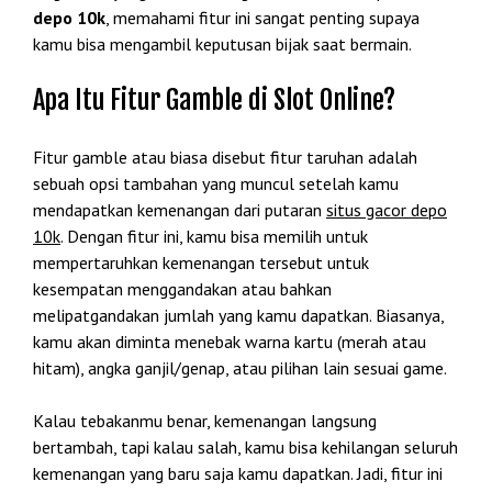
depo 10k
, memahami fitur ini sangat penting supaya
kamu bisa mengambil keputusan bijak saat bermain.
Apa Itu Fitur Gamble di Slot Online?
Fitur gamble atau biasa disebut fitur taruhan adalah
sebuah opsi tambahan yang muncul setelah kamu
mendapatkan kemenangan dari putaran
situs gacor depo
10k
. Dengan fitur ini, kamu bisa memilih untuk
mempertaruhkan kemenangan tersebut untuk
kesempatan menggandakan atau bahkan
melipatgandakan jumlah yang kamu dapatkan. Biasanya,
kamu akan diminta menebak warna kartu (merah atau
hitam), angka ganjil/genap, atau pilihan lain sesuai game.
Kalau tebakanmu benar, kemenangan langsung
bertambah, tapi kalau salah, kamu bisa kehilangan seluruh
kemenangan yang baru saja kamu dapatkan. Jadi, fitur ini