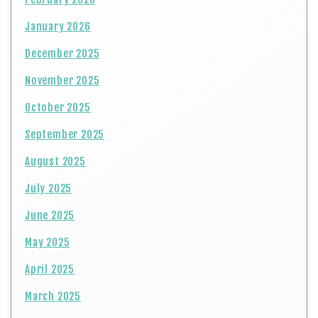
January 2026
December 2025
November 2025
October 2025
September 2025
August 2025
July 2025
June 2025
May 2025
April 2025
March 2025