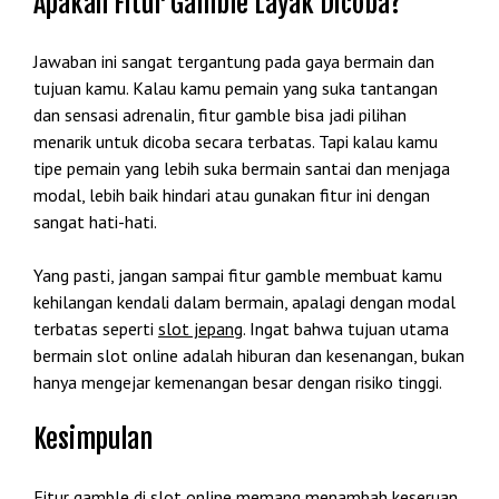
Apakah Fitur Gamble Layak Dicoba?
Jawaban ini sangat tergantung pada gaya bermain dan
tujuan kamu. Kalau kamu pemain yang suka tantangan
dan sensasi adrenalin, fitur gamble bisa jadi pilihan
menarik untuk dicoba secara terbatas. Tapi kalau kamu
tipe pemain yang lebih suka bermain santai dan menjaga
modal, lebih baik hindari atau gunakan fitur ini dengan
sangat hati-hati.
Yang pasti, jangan sampai fitur gamble membuat kamu
kehilangan kendali dalam bermain, apalagi dengan modal
terbatas seperti
slot jepang
. Ingat bahwa tujuan utama
bermain slot online adalah hiburan dan kesenangan, bukan
hanya mengejar kemenangan besar dengan risiko tinggi.
Kesimpulan
Fitur gamble di slot online memang menambah keseruan