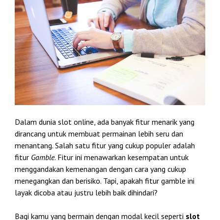
Dalam dunia slot online, ada banyak fitur menarik yang
dirancang untuk membuat permainan lebih seru dan
menantang. Salah satu fitur yang cukup populer adalah
fitur
Gamble
. Fitur ini menawarkan kesempatan untuk
menggandakan kemenangan dengan cara yang cukup
menegangkan dan berisiko. Tapi, apakah fitur gamble ini
layak dicoba atau justru lebih baik dihindari?
Bagi kamu yang bermain dengan modal kecil seperti
slot