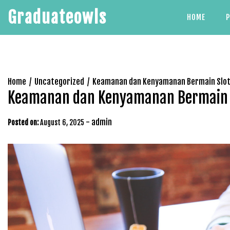
Skip
Graduateowls
HOME
P
to
content
Home
Uncategorized
Keamanan dan Kenyamanan Bermain Slot 
Keamanan dan Kenyamanan Bermain Sl
-
admin
Posted on:
August 6, 2025