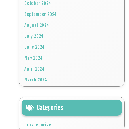
October 2024
September 2024
August 2024
July 2024
June 2024
May 2024
April 2024
March 2024
Categories
Uncategorized