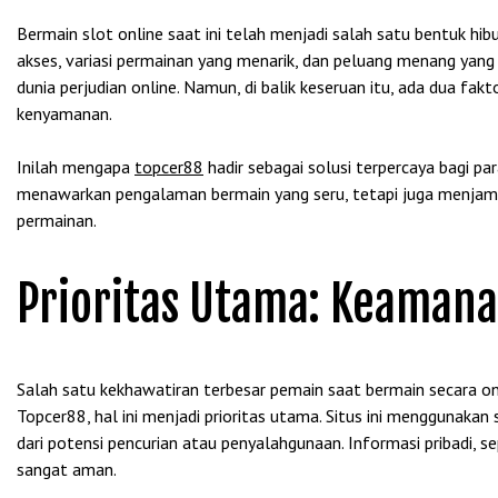
Bermain slot online saat ini telah menjadi salah satu bentuk hib
akses, variasi permainan yang menarik, dan peluang menang yang 
dunia perjudian online. Namun, di balik keseruan itu, ada dua fa
kenyamanan.
Inilah mengapa
topcer88
hadir sebagai solusi terpercaya bagi par
menawarkan pengalaman bermain yang seru, tetapi juga menjam
permainan.
Prioritas Utama: Keamana
Salah satu kekhawatiran terbesar pemain saat bermain secara on
Topcer88, hal ini menjadi prioritas utama. Situs ini menggunakan
dari potensi pencurian atau penyalahgunaan. Informasi pribadi, se
sangat aman.