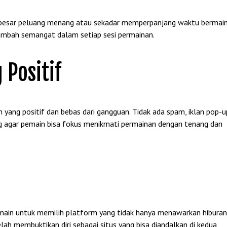
rbesar peluang menang atau sekadar memperpanjang waktu bermai
ambah semangat dalam setiap sesi permainan.
Positif
 yang positif dan bebas dari gangguan. Tidak ada spam, iklan pop-u
g agar pemain bisa fokus menikmati permainan dengan tenang dan
emain untuk memilih platform yang tidak hanya menawarkan hiburan
elah membuktikan diri sebagai situs yang bisa diandalkan di kedua