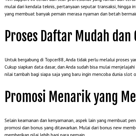
mulai dari kendala teknis, pertanyaan seputar transaksi, hingga 
yang membuat banyak pemain merasa nyaman dan betah bermain
Proses Daftar Mudah dan 
Untuk bergabung di Topcer88, Anda tidak perlu melalui proses 
Cukup siapkan data dasar, dan Anda sudah bisa mulai menjelajahi
nilai tambah bagi siapa saja yang baru ingin mencoba dunia slot o
Promosi Menarik yang M
Selain keamanan dan kenyamanan, aspek lain yang membuat pen
promosi dan bonus yang ditawarkan. Mulai dari bonus new member
memberikan nilai lebih bagi para pemain.