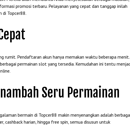
informasi promosi terbaru. Pelayanan yang cepat dan tanggap inilah
 di Topcer88.
Cepat
yang rumit. Pendaftaran akun hanya memakan waktu beberapa menit.
 berbagai permainan slot yang tersedia. Kemudahan ini tentu menjad
nline.
enambah Seru Permainan
galaman bermain di Topcer88 makin menyenangkan adalah berbaga
, cashback harian, hingga free spin, semua disusun untuk