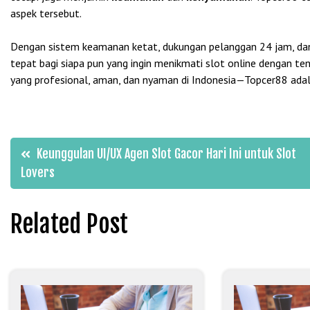
aspek tersebut.
Dengan sistem keamanan ketat, dukungan pelanggan 24 jam, dan
tepat bagi siapa pun yang ingin menikmati slot online dengan te
yang profesional, aman, dan nyaman di Indonesia—Topcer88 ada
Post
Keunggulan UI/UX Agen Slot Gacor Hari Ini untuk Slot
Lovers
navigation
Related Post