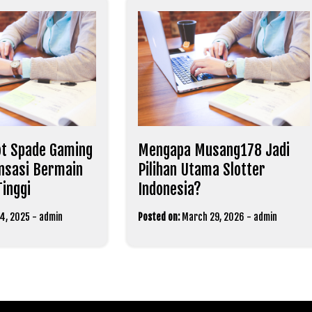
ot Spade Gaming
Mengapa Musang178 Jadi
ensasi Bermain
Pilihan Utama Slotter
inggi
Indonesia?
4, 2025
-
admin
Posted on:
March 29, 2026
-
admin