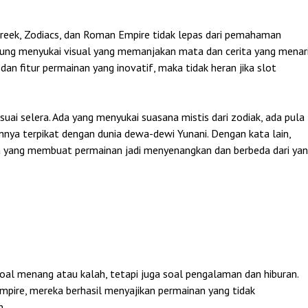
eek, Zodiacs, dan Roman Empire tidak lepas dari pemahaman
ung menyukai visual yang memanjakan mata dan cerita yang menari
an fitur permainan yang inovatif, maka tidak heran jika slot
uai selera. Ada yang menyukai suasana mistis dari zodiak, ada pula
nnya terpikat dengan dunia dewa-dewi Yunani. Dengan kata lain,
a yang membuat permainan jadi menyenangkan dan berbeda dari ya
al menang atau kalah, tetapi juga soal pengalaman dan hiburan.
mpire, mereka berhasil menyajikan permainan yang tidak
n.