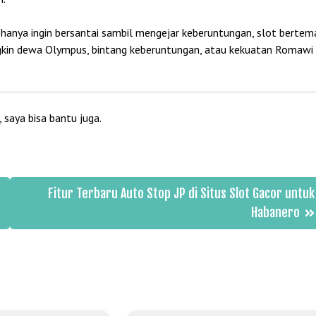
 hanya ingin bersantai sambil mengejar keberuntungan, slot bertem
ngkin dewa Olympus, bintang keberuntungan, atau kekuatan Romawi
saya bisa bantu juga.
Fitur Terbaru Auto Stop JP di Situs Slot Gacor untuk
Habanero