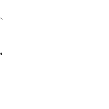
k.
ng