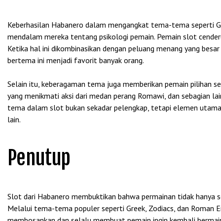
Keberhasilan Habanero dalam mengangkat tema-tema seperti Gr
mendalam mereka tentang psikologi pemain. Pemain slot cender
Ketika hal ini dikombinasikan dengan peluang menang yang besar d
bertema ini menjadi favorit banyak orang.
Selain itu, keberagaman tema juga memberikan pemain pilihan ses
yang menikmati aksi dari medan perang Romawi, dan sebagian lai
tema dalam slot bukan sekadar pelengkap, tetapi elemen utam
lain.
Penutup
Slot dari Habanero membuktikan bahwa permainan tidak hanya so
Melalui tema-tema populer seperti Greek, Zodiacs, dan Roman E
membosankan dan selalu membuat pemain ingin kembali bermai