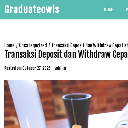
Skip
Graduateowls
HOME
P
to
content
Home
Uncategorized
Transaksi Deposit dan Withdraw Cepat K
Transaksi Deposit dan Withdraw Cep
-
admin
Posted on:
October 27, 2025