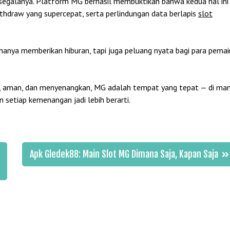
segalanya. Platform MG berhasil membuktikan bahwa kedua hal ini
ithdraw yang supercepat, serta perlindungan data berlapis
slot
 hanya memberikan hiburan, tapi juga peluang nyata bagi para pemai
at, aman, dan menyenangkan, MG adalah tempat yang tepat — di ma
n setiap kemenangan jadi lebih berarti.
Apk Gledek88: Main Slot MG Dimana Saja, Kapan Saja