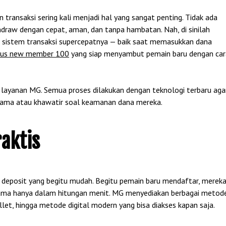
transaksi sering kali menjadi hal yang sangat penting. Tidak ada
draw dengan cepat, aman, dan tanpa hambatan. Nah, di sinilah
an sistem transaksi supercepatnya — baik saat memasukkan dana
nus new member 100
yang siap menyambut pemain baru dengan car
layanan MG. Semua proses dilakukan dengan teknologi terbaru aga
lama atau khawatir soal keamanan dana mereka.
aktis
s deposit yang begitu mudah. Begitu pemain baru mendaftar, merek
ama hanya dalam hitungan menit. MG menyediakan berbagai metod
llet, hingga metode digital modern yang bisa diakses kapan saja.