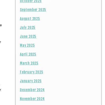
October 2025
September 2025
August 2025
a
July 2025
June 2025
r
May 2025
April 2025
March 2025
February 2025
January 2025
a
e
December 2024
November 2024