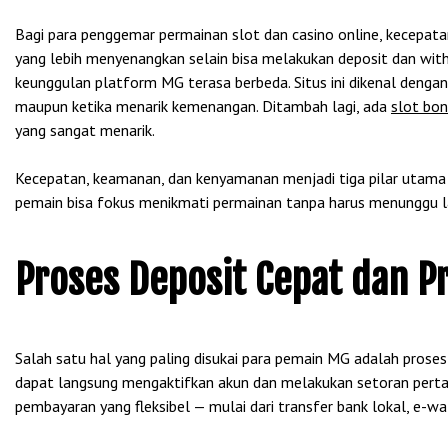
Bagi para penggemar permainan slot dan casino online, kecepatan 
yang lebih menyenangkan selain bisa melakukan deposit dan with
keunggulan platform MG terasa berbeda. Situs ini dikenal deng
maupun ketika menarik kemenangan. Ditambah lagi, ada
slot bo
yang sangat menarik.
Kecepatan, keamanan, dan kenyamanan menjadi tiga pilar utama 
pemain bisa fokus menikmati permainan tanpa harus menunggu 
Proses Deposit Cepat dan Pr
Salah satu hal yang paling disukai para pemain MG adalah prose
dapat langsung mengaktifkan akun dan melakukan setoran pert
pembayaran yang fleksibel — mulai dari transfer bank lokal, e-wa