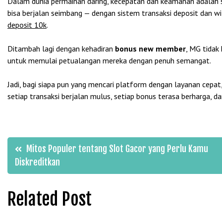
Dalam dunia permainan daring, kecepatan dan keamanan adalah 
bisa berjalan seimbang — dengan sistem transaksi deposit dan w
deposit 10k
.
Ditambah lagi dengan kehadiran
bonus new member
, MG tidak
untuk memulai petualangan mereka dengan penuh semangat.
Jadi, bagi siapa pun yang mencari platform dengan layanan cep
setiap transaksi berjalan mulus, setiap bonus terasa berharga, da
Post
Mitos Populer tentang Slot Gacor yang Perlu Kamu
Diskreditkan
navigation
Related Post