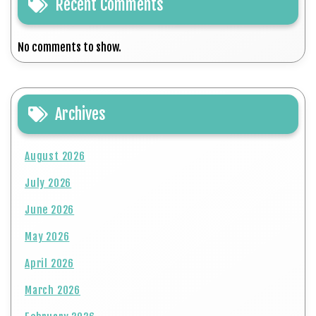
Recent Comments
No comments to show.
Archives
August 2026
July 2026
June 2026
May 2026
April 2026
March 2026