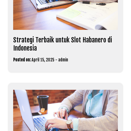
Strategi Terbaik untuk Slot Habanero di
Indonesia
Posted on:
April 15, 2025
-
admin