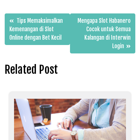
Post
Tips Memaksimalkan
Mengapa Slot Habanero
navigation
Kemenangan di Slot
Cocok untuk Semua
Online dengan Bet Kecil
Kalangan di Interwin
Login
Related Post