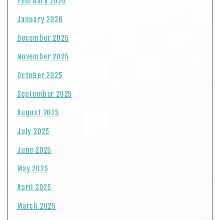
February 2026
January 2026
December 2025
November 2025
October 2025
September 2025
August 2025
July 2025
June 2025
May 2025
April 2025
March 2025