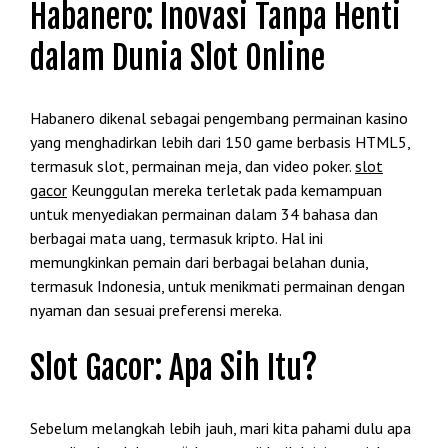
Habanero: Inovasi Tanpa Henti
dalam Dunia Slot Online
Habanero dikenal sebagai pengembang permainan kasino
yang menghadirkan lebih dari 150 game berbasis HTML5,
termasuk slot, permainan meja, dan video poker.
slot
gacor
Keunggulan mereka terletak pada kemampuan
untuk menyediakan permainan dalam 34 bahasa dan
berbagai mata uang, termasuk kripto.
Hal ini
memungkinkan pemain dari berbagai belahan dunia,
termasuk Indonesia, untuk menikmati permainan dengan
nyaman dan sesuai preferensi mereka.
Slot Gacor: Apa Sih Itu?
Sebelum melangkah lebih jauh, mari kita pahami dulu apa