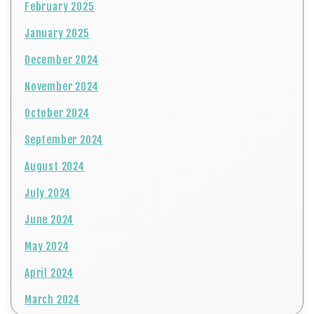
February 2025
January 2025
December 2024
November 2024
October 2024
September 2024
August 2024
July 2024
June 2024
May 2024
April 2024
March 2024