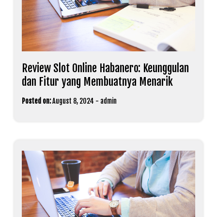
Review Slot Online Habanero: Keunggulan
dan Fitur yang Membuatnya Menarik
Posted on:
August 8, 2024
-
admin