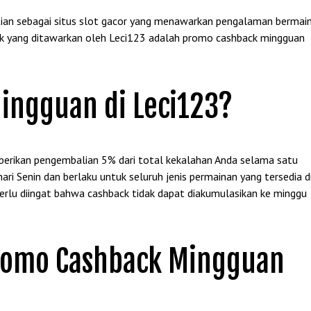
hatian sebagai situs slot gacor yang menawarkan pengalaman bermai
rik yang ditawarkan oleh Leci123 adalah promo cashback mingguan
ingguan di Leci123?
erikan pengembalian 5% dari total kekalahan Anda selama satu
hari Senin dan berlaku untuk seluruh jenis permainan yang tersedia d
rlu diingat bahwa cashback tidak dapat diakumulasikan ke minggu
romo Cashback Mingguan