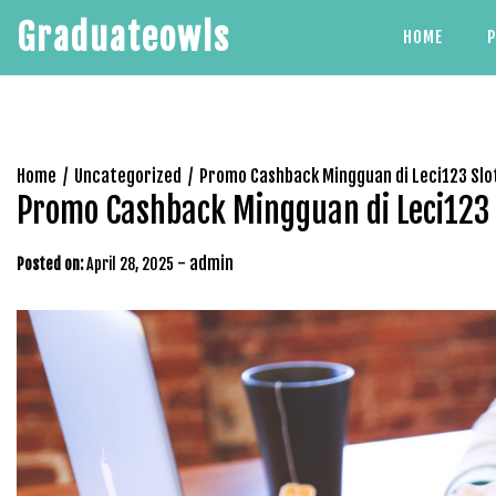
Skip
Graduateowls
HOME
P
to
content
Home
Uncategorized
Promo Cashback Mingguan di Leci123 Slo
Promo Cashback Mingguan di Leci123 
-
admin
Posted on:
April 28, 2025