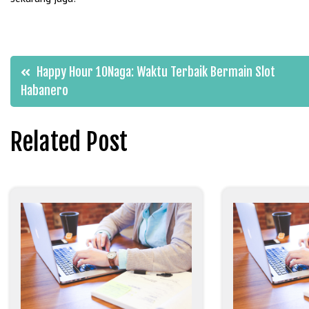
Post
Happy Hour 10Naga: Waktu Terbaik Bermain Slot
Habanero
navigation
Related Post