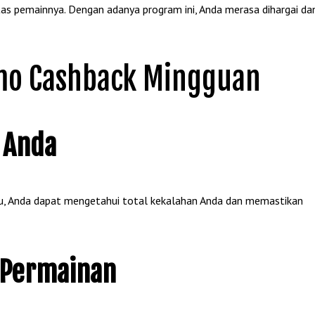
as pemainnya.
Dengan adanya program ini, Anda merasa dihargai da
mo Cashback Mingguan
 Anda
u, Anda dapat mengetahui total kekalahan Anda dan memastikan
 Permainan