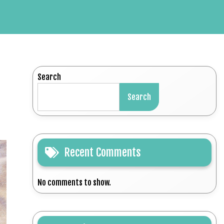
Search
Search
Recent Comments
No comments to show.