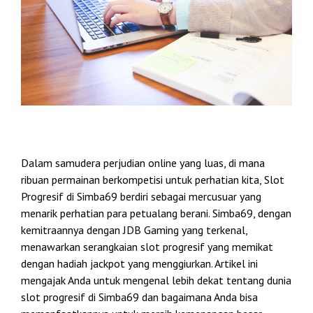
Dalam samudera perjudian online yang luas, di mana
ribuan permainan berkompetisi untuk perhatian kita, Slot
Progresif di Simba69 berdiri sebagai mercusuar yang
menarik perhatian para petualang berani. Simba69, dengan
kemitraannya dengan JDB Gaming yang terkenal,
menawarkan serangkaian slot progresif yang memikat
dengan hadiah jackpot yang menggiurkan. Artikel ini
mengajak Anda untuk mengenal lebih dekat tentang dunia
slot progresif di Simba69 dan bagaimana Anda bisa