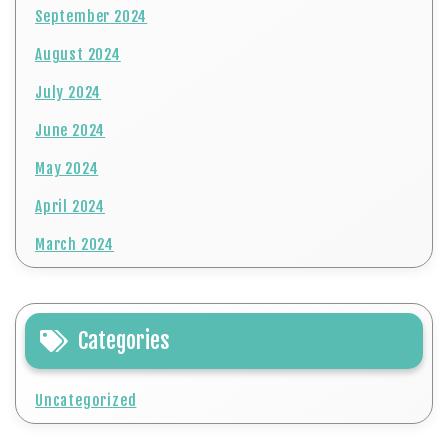
September 2024
August 2024
July 2024
June 2024
May 2024
April 2024
March 2024
Categories
Uncategorized