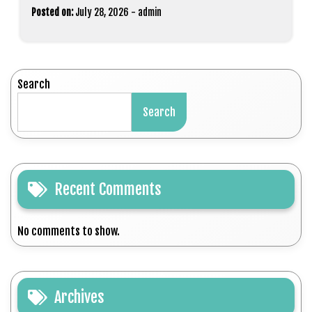
Posted on:
July 28, 2026
-
admin
Search
Search
Recent Comments
No comments to show.
Archives