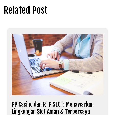
Related Post
PP Casino dan RTP SLOT: Menawarkan
Lingkungan Slot Aman & Terpercaya