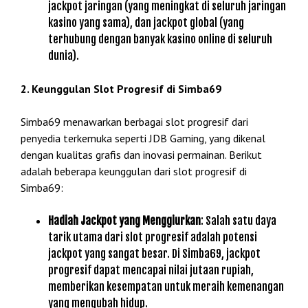
jackpot jaringan (yang meningkat di seluruh jaringan
kasino yang sama), dan jackpot global (yang
terhubung dengan banyak kasino online di seluruh
dunia).
2. Keunggulan Slot Progresif di Simba69
Simba69 menawarkan berbagai slot progresif dari
penyedia terkemuka seperti JDB Gaming, yang dikenal
dengan kualitas grafis dan inovasi permainan. Berikut
adalah beberapa keunggulan dari slot progresif di
Simba69:
Hadiah Jackpot yang Menggiurkan
: Salah satu daya
tarik utama dari slot progresif adalah potensi
jackpot yang sangat besar. Di Simba69, jackpot
progresif dapat mencapai nilai jutaan rupiah,
memberikan kesempatan untuk meraih kemenangan
yang mengubah hidup.