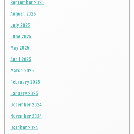
September 2025
August 2025
July 2025
June 2025
May 2025
April 2025
March 2025
February 2025
January 2025
December 2024
November 2024
October 2024