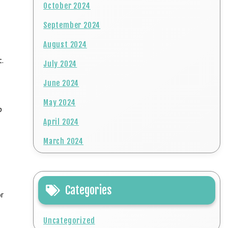
October 2024
September 2024
August 2024
t.
July 2024
June 2024
May 2024
p
April 2024
March 2024
Categories
or
Uncategorized