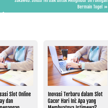
Sakaw4D: Solusi Terbaik untuk Menghibur Diri dengan
Bermain Togel
asi Slot Online
Inovasi Terbaru dalam Slot
ay dan
Gacor Hari Ini: Apa yang
emenangan
Membuatnya Istimewa?