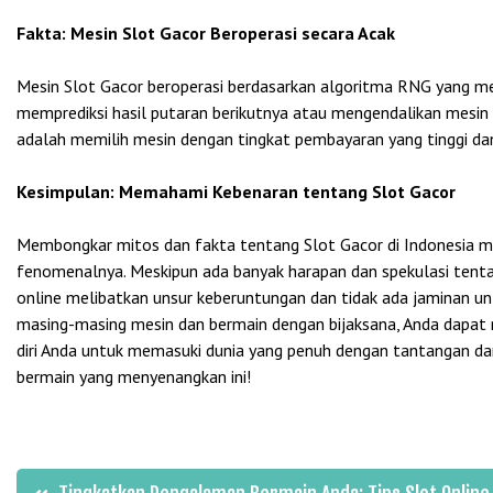
Fakta: Mesin Slot Gacor Beroperasi secara Acak
Mesin Slot Gacor beroperasi berdasarkan algoritma RNG yang mem
memprediksi hasil putaran berikutnya atau mengendalikan mesin
adalah memilih mesin dengan tingkat pembayaran yang tinggi dan
Kesimpulan: Memahami Kebenaran tentang Slot Gacor
Membongkar mitos dan fakta tentang Slot Gacor di Indonesia m
fenomenalnya. Meskipun ada banyak harapan dan spekulasi tenta
online melibatkan unsur keberuntungan dan tidak ada jaminan u
masing-masing mesin dan bermain dengan bijaksana, Anda dapat 
diri Anda untuk memasuki dunia yang penuh dengan tantangan d
bermain yang menyenangkan ini!
Post