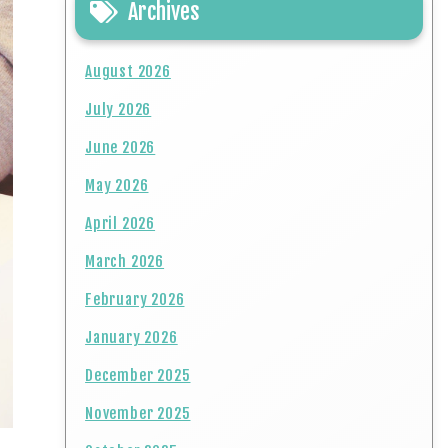
Archives
August 2026
July 2026
June 2026
May 2026
April 2026
March 2026
February 2026
January 2026
December 2025
November 2025