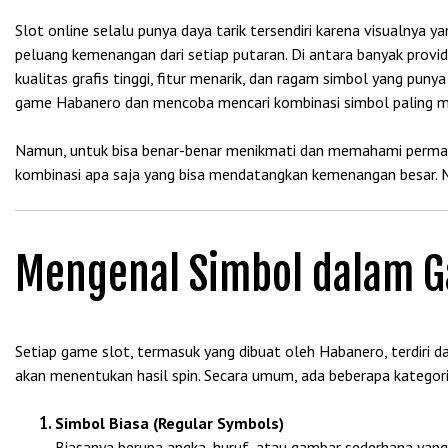
Slot online selalu punya daya tarik tersendiri karena visualnya 
peluang kemenangan dari setiap putaran. Di antara banyak provid
kualitas grafis tinggi, fitur menarik, dan ragam simbol yang punya
game Habanero dan mencoba mencari kombinasi simbol paling 
Namun, untuk bisa benar-benar menikmati dan memahami permai
kombinasi apa saja yang bisa mendatangkan kemenangan besar. Ma
Mengenal Simbol dalam 
Setiap game slot, termasuk yang dibuat oleh Habanero, terdiri dar
akan menentukan hasil spin. Secara umum, ada beberapa kategor
Simbol Biasa (Regular Symbols)
Biasanya berupa angka, huruf, atau gambar sederhana yan