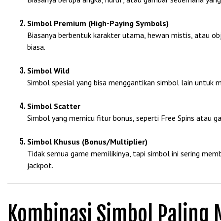
Simbol Premium (High-Paying Symbols)
Biasanya berbentuk karakter utama, hewan mistis, atau obje
biasa.
Simbol Wild
Simbol spesial yang bisa menggantikan simbol lain unt
Simbol Scatter
Simbol yang memicu fitur bonus, seperti Free Spins atau 
Simbol Khusus (Bonus/Multiplier)
Tidak semua game memilikinya, tapi simbol ini sering mem
jackpot.
Kombinasi Simbol Paling