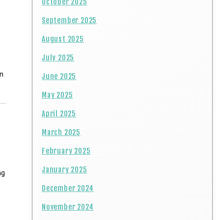
October 2025
September 2025
August 2025
July 2025
n
June 2025
May 2025
April 2025
March 2025
February 2025
January 2025
ng
December 2024
November 2024