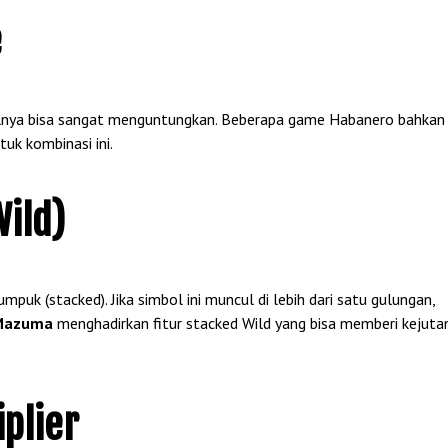
e
asilnya bisa sangat menguntungkan. Beberapa game Habanero bahkan
uk kombinasi ini.
ild)
k (stacked). Jika simbol ini muncul di lebih dari satu gulungan,
Mazuma
menghadirkan fitur stacked Wild yang bisa memberi kejuta
plier