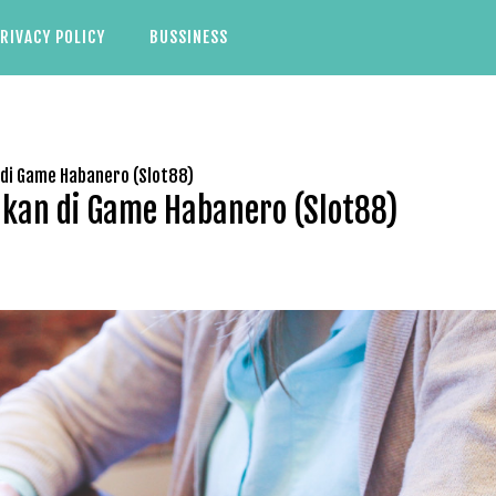
RIVACY POLICY
BUSSINESS
di Game Habanero (Slot88)
kan di Game Habanero (Slot88)