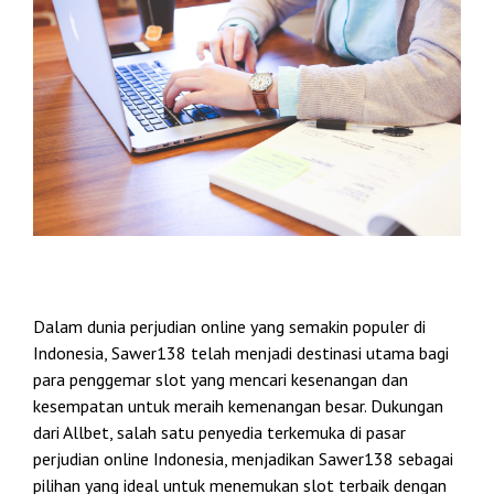
Dalam dunia perjudian online yang semakin populer di
Indonesia, Sawer138 telah menjadi destinasi utama bagi
para penggemar slot yang mencari kesenangan dan
kesempatan untuk meraih kemenangan besar. Dukungan
dari Allbet, salah satu penyedia terkemuka di pasar
perjudian online Indonesia, menjadikan Sawer138 sebagai
pilihan yang ideal untuk menemukan slot terbaik dengan