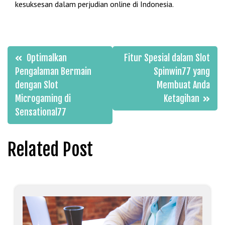
kesuksesan dalam perjudian online di Indonesia.
Post
Optimalkan
Fitur Spesial dalam Slot
navigation
Pengalaman Bermain
Spinwin77 yang
dengan Slot
Membuat Anda
Microgaming di
Ketagihan
Sensational77
Related Post