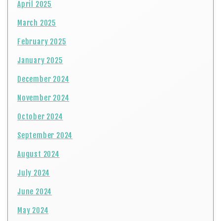
April 2025
March 2025
February 2025
January 2025
December 2024
November 2024
October 2024
September 2024
August 2024
July 2024
June 2024
May 2024