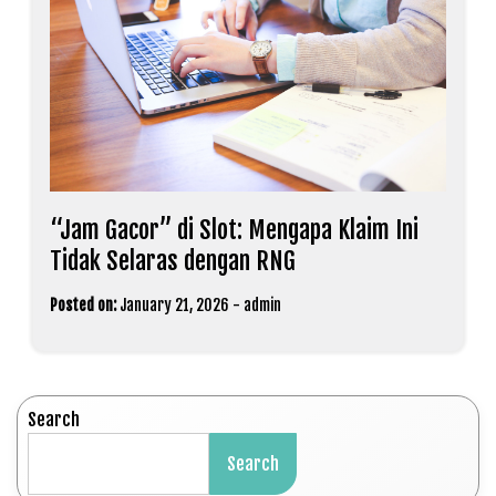
“Jam Gacor” di Slot: Mengapa Klaim Ini
Tidak Selaras dengan RNG
Posted on:
January 21, 2026
-
admin
Search
Search