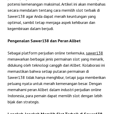
potensi kemenangan maksimal. Artikel ini akan membahas
secara mendalam tentang cara memilih slot terbaik di
Sawer138 agar Anda dapat meraih keuntungan yang
optimal, sambil tetap menjaga aspek kehiburan dan
kegembiraan dalam berjudi.
Pengenalan Sawer138 dan Peran Allbet
Sebagai platform perjudian online terkemuka,
sawer138
menawarkan berbagai jenis permainan slot yang menarik,
didukung oleh teknologi canggih dari Allbet. Kolaborasi ini
memastikan bahwa setiap putaran permainan di
Sawer138 tidak hanya menghibur, tetapi juga memberikan
peluang nyata untuk meraih kemenangan besar. Dengan
memahami peran Allbet dalam industri perjudian online
Indonesia, para pemain dapat memilih slot dengan lebih
bijak dan strategis.
Langkah-langkah Memilih Slot Terbaik di Sawer138