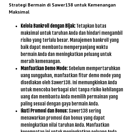
Strategi Bermain di Sawer138 untuk Kemenangan
Maksimal
Kelola Bankroll dengan Bijak:
Tetapkan batas
maksimal untuk taruhan Anda dan hindari mengambil
risiko yang terlalu besar. Manajemen bankroll yang
baik dapat membantu memperpanjang waktu
bermain Anda dan meningkatkan peluang untuk
meraih kemenangan.
Manfaatkan Demo Mode:
Sebelum mempertaruhkan
uang sungguhan, manfaatkan fitur demo mode yang
disediakan oleh Sawer138. Ini memungkinkan Anda
untuk mencoba berbagai slot tanpa risiko kehilangan
uang dan membantu Anda memilih permainan yang
paling sesuai dengan gaya bermain Anda.
Ikuti Promosi dan Bonus:
Sawer138 sering
menawarkan promosi dan bonus yang dapat
meningkatkan nilai taruhan Anda. Manfaatkan
kesempatan ini untuk meningkatkan peluang Anda