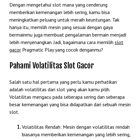
Dengan mengetahui slot mana yang cenderung
memberikan kemenangan lebih sering, kamu bisa
meningkatkan peluang untuk meraih keuntungan. Tak
hanya itu, memilih mesin yang sesuai dengan gaya
bermainmu juga membuat pengalaman bermain menjadi
lebih menyenangkan. Jadi, bagaimana cara memilih
slot
gacor
Pragmatic Play yang cocok denganmu?
Pahami Volatilitas Slot Gacor
Salah satu hal pertama yang perlu kamu perhatikan
adalah volatilitas dari slot yang akan kamu pilih.
Volatilitas mengacu pada seberapa sering dan seberapa
besar kemenangan yang bisa didapatkan dari sebuah mesin
slot.
Volatilitas Rendah: Mesin dengan volatilitas rendah
biasanya memberikan kemenangan yang lebih sering,