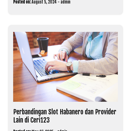
Posted on:
August 5, 2024
-
admin
Perbandingan Slot Habanero dan Provider
Lain di Ceri123