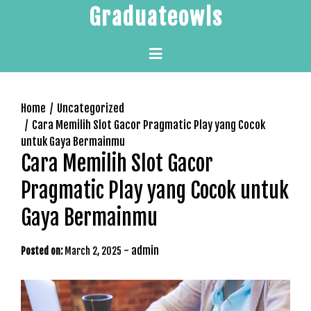
Skip
Graduateowls
to
content
Primary
Menu
Home
Uncategorized
Cara Memilih Slot Gacor Pragmatic Play yang Cocok
untuk Gaya Bermainmu
Cara Memilih Slot Gacor
Pragmatic Play yang Cocok untuk
Gaya Bermainmu
-
admin
Posted on:
March 2, 2025