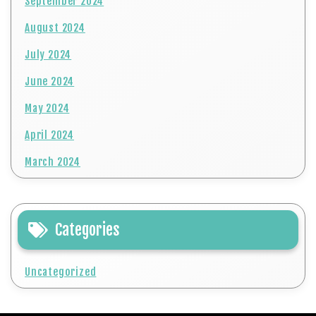
September 2024
August 2024
July 2024
June 2024
May 2024
April 2024
March 2024
Categories
Uncategorized