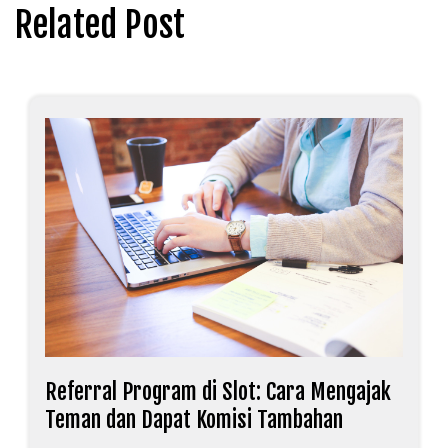
Related Post
Referral Program di Slot: Cara Mengajak
Teman dan Dapat Komisi Tambahan