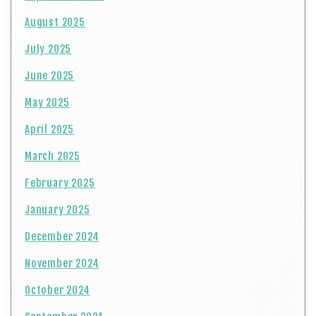
August 2025
July 2025
June 2025
May 2025
April 2025
March 2025
February 2025
January 2025
December 2024
November 2024
October 2024