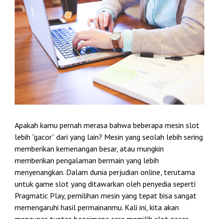
Apakah kamu pernah merasa bahwa beberapa mesin slot
lebih “gacor” dari yang lain? Mesin yang seolah lebih sering
memberikan kemenangan besar, atau mungkin
memberikan pengalaman bermain yang lebih
menyenangkan. Dalam dunia perjudian online, terutama
untuk game slot yang ditawarkan oleh penyedia seperti
Pragmatic Play, pemilihan mesin yang tepat bisa sangat
memengaruhi hasil permainanmu. Kali ini, kita akan
mengupas tuntas bagaimana cara memilih slot gacor