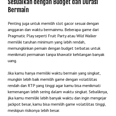
Sesuaikan dengan Budget dan Durasi
Bermain
Penting juga untuk memilih slot gacor sesuai dengan
anggaran dan waktu bermainmu. Beberapa game dari
Pragmatic Play seperti Fruit Party atau Wild Walker
memiliki taruhan minimum yang lebih rendah,
memungkinkan pemain dengan budget terbatas untuk
menikmati permainan tanpa khawatir kehilangan banyak
uang.
Jika kamu hanya memiliki waktu bermain yang singkat,
mungkin lebih baik memilih game dengan volatilitas
rendah dan RTP yang tinggi agar kamu bisa menikmati
kemenangan lebih sering dalam waktu singkat. Sebaliknya,
jika kamu memiliki lebih banyak waktu dan ingin mengejar
jackpot besar, kamu bisa memilih game volatilitas tinggi,
meskipun risikonya lebih besar.