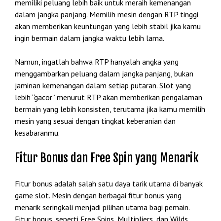
memiliki peluang lebih baik untuk meraih kemenangan
dalam jangka panjang. Memilih mesin dengan RTP tinggi
akan memberikan keuntungan yang lebih stabil jika kamu
ingin bermain dalam jangka waktu lebih lama.
Namun, ingatlah bahwa RTP hanyalah angka yang
menggambarkan peluang dalam jangka panjang, bukan
jaminan kemenangan dalam setiap putaran. Slot yang
lebih “gacor” menurut RTP akan memberikan pengalaman
bermain yang lebih konsisten, terutama jika kamu memilih
mesin yang sesuai dengan tingkat keberanian dan
kesabaranmu.
Fitur Bonus dan Free Spin yang Menarik
Fitur bonus adalah salah satu daya tarik utama di banyak
game slot. Mesin dengan berbagai fitur bonus yang
menarik seringkali menjadi pilihan utama bagi pemain.
Fitur bonus, seperti Free Spins, Multipliers, dan Wilds,