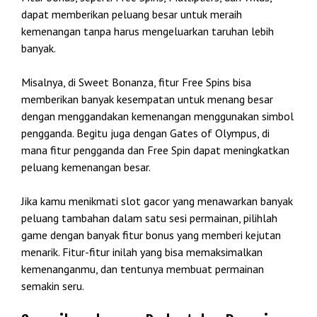
dapat memberikan peluang besar untuk meraih
kemenangan tanpa harus mengeluarkan taruhan lebih
banyak.
Misalnya, di Sweet Bonanza, fitur Free Spins bisa
memberikan banyak kesempatan untuk menang besar
dengan menggandakan kemenangan menggunakan simbol
pengganda. Begitu juga dengan Gates of Olympus, di
mana fitur pengganda dan Free Spin dapat meningkatkan
peluang kemenangan besar.
Jika kamu menikmati slot gacor yang menawarkan banyak
peluang tambahan dalam satu sesi permainan, pilihlah
game dengan banyak fitur bonus yang memberi kejutan
menarik. Fitur-fitur inilah yang bisa memaksimalkan
kemenanganmu, dan tentunya membuat permainan
semakin seru.