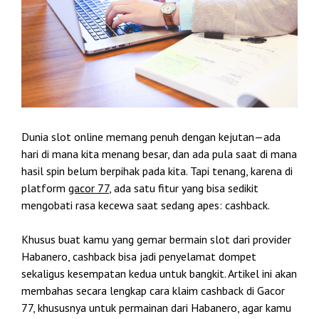
Dunia slot online memang penuh dengan kejutan—ada
hari di mana kita menang besar, dan ada pula saat di mana
hasil spin belum berpihak pada kita. Tapi tenang, karena di
platform
gacor 77
, ada satu fitur yang bisa sedikit
mengobati rasa kecewa saat sedang apes: cashback.
Khusus buat kamu yang gemar bermain slot dari provider
Habanero, cashback bisa jadi penyelamat dompet
sekaligus kesempatan kedua untuk bangkit. Artikel ini akan
membahas secara lengkap cara klaim cashback di Gacor
77, khususnya untuk permainan dari Habanero, agar kamu