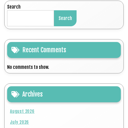
Search
Search
Recent Comments
No comments to show.
Archives
August 2026
July 2026