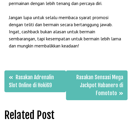
permainan dengan lebih tenang dan percaya diri.
Jangan lupa untuk selalu membaca syarat promosi
dengan teliti dan bermain secara bertanggung jawab.
Ingat, cashback bukan alasan untuk bermain
sembarangan, tapi kesempatan untuk bermain lebih lama
dan mungkin membalikkan keadaan!
Post
Rasakan Adrenalin
Rasakan Sensasi Mega
navigation
Slot Online di Hoki69
Jackpot Habanero di
Fomototo
Related Post