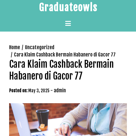
Skip
Graduateowls
to
content
Primary
Menu
Home
Uncategorized
Cara Klaim Cashback Bermain Habanero di Gacor 77
Cara Klaim Cashback Bermain
Habanero di Gacor 77
-
admin
Posted on:
May 3, 2025