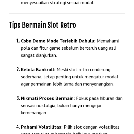
menyesuaikan strategi sesuai modal.
Tips Bermain Slot Retro
Coba Demo Mode Terlebih Dahulu:
Memahami
pola dan fitur game sebelum bertaruh uang asli
sangat dianjurkan.
Kelola Bankroll:
Meski slot retro cenderung
sederhana, tetap penting untuk mengatur modal
agar permainan lebih lama dan menyenangkan.
Nikmati Proses Bermain:
Fokus pada hiburan dan
sensasi nostalgia, bukan hanya mengejar
kemenangan.
Pahami Volatilitas:
Pilih slot dengan volatilitas
yang sesuai gaya bermain, baik low, medium,