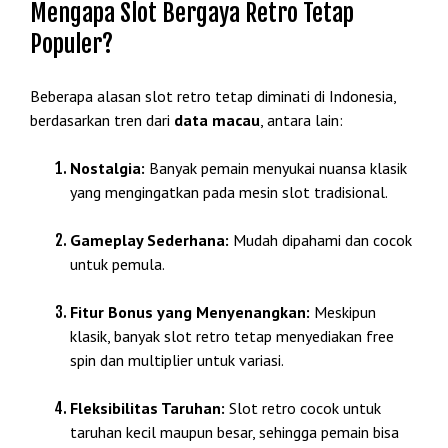
Mengapa Slot Bergaya Retro Tetap
Populer?
Beberapa alasan slot retro tetap diminati di Indonesia,
berdasarkan tren dari
data macau
, antara lain:
Nostalgia:
Banyak pemain menyukai nuansa klasik
yang mengingatkan pada mesin slot tradisional.
Gameplay Sederhana:
Mudah dipahami dan cocok
untuk pemula.
Fitur Bonus yang Menyenangkan:
Meskipun
klasik, banyak slot retro tetap menyediakan free
spin dan multiplier untuk variasi.
Fleksibilitas Taruhan:
Slot retro cocok untuk
taruhan kecil maupun besar, sehingga pemain bisa