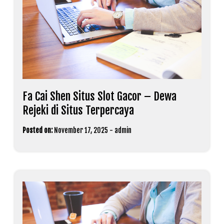
Fa Cai Shen Situs Slot Gacor – Dewa
Rejeki di Situs Terpercaya
Posted on:
November 17, 2025
-
admin