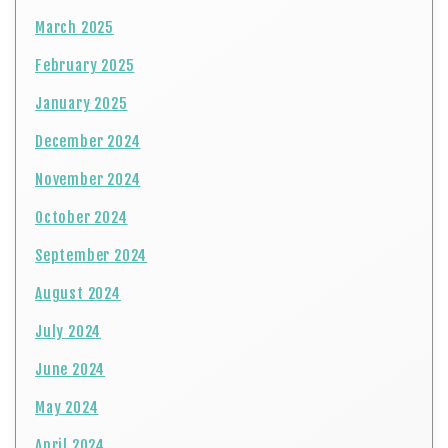
March 2025
February 2025
January 2025
December 2024
November 2024
October 2024
September 2024
August 2024
July 2024
June 2024
May 2024
April 2024