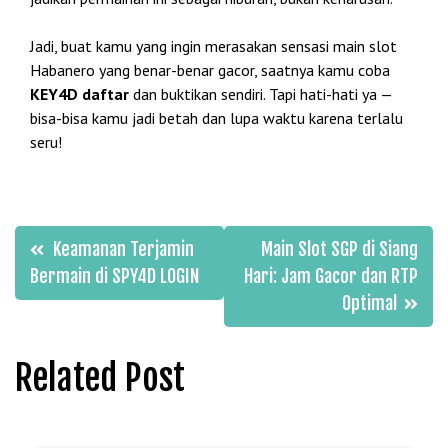
Jadi, buat kamu yang ingin merasakan sensasi main slot
Habanero yang benar-benar gacor, saatnya kamu coba
KEY4D daftar
dan buktikan sendiri. Tapi hati-hati ya —
bisa-bisa kamu jadi betah dan lupa waktu karena terlalu
seru!
Post
Keamanan Terjamin
Main Slot SGP di Siang
navigation
Bermain di SPY4D LOGIN
Hari: Jam Gacor dan RTP
Optimal
Related Post