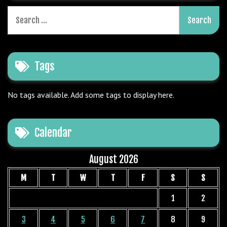
Search
for:
Tags
No tags available. Add some tags to display here.
Calendar
August 2026
M
T
W
T
F
S
S
1
2
3
4
5
6
7
8
9