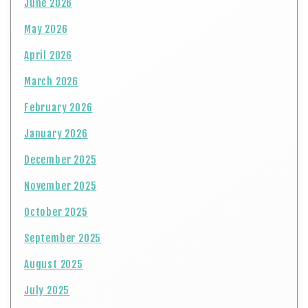
June 2026
May 2026
April 2026
March 2026
February 2026
January 2026
December 2025
November 2025
October 2025
September 2025
August 2025
July 2025