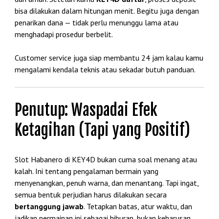
bisa dilakukan dalam hitungan menit. Begitu juga dengan
penarikan dana — tidak perlu menunggu lama atau
menghadapi prosedur berbelit.
Customer service juga siap membantu 24 jam kalau kamu
mengalami kendala teknis atau sekadar butuh panduan.
Penutup: Waspadai Efek
Ketagihan (Tapi yang Positif)
Slot Habanero di KEY4D bukan cuma soal menang atau
kalah. Ini tentang pengalaman bermain yang
menyenangkan, penuh warna, dan menantang. Tapi ingat,
semua bentuk perjudian harus dilakukan secara
bertanggung jawab
. Tetapkan batas, atur waktu, dan
jadikan permainan ini sebagai hiburan, bukan keharusan.