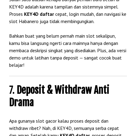
KEY4D adalah karena tampilan dan sistemnya simpel.
Proses
KEY4D daftar
cepat, login mudah, dan navigasi ke
slot Habanero juga tidak membingungkan.
Bahkan buat yang belum pernah main slot sekalipun,
kamu bisa langsung ngerti cara mainnya hanya dengan
membaca deskripsi singkat yang disediakan. Plus, ada versi
demo untuk latihan tanpa deposit — sangat cocok buat
belajar!
7.
Deposit & Withdraw Anti
Drama
Apa gunanya slot gacor kalau proses deposit dan
withdraw ribet? Nah, di KEY4D, semuanya serba cepat
dan aman. Setelah kamu
KEY4D daftar
, proses deposit