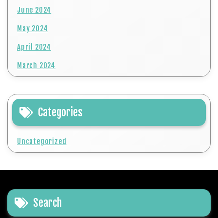
June 2024
May 2024
April 2024
March 2024
Categories
Uncategorized
Search