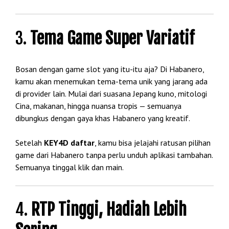
3.
Tema Game Super Variatif
Bosan dengan game slot yang itu-itu aja? Di Habanero,
kamu akan menemukan tema-tema unik yang jarang ada
di provider lain. Mulai dari suasana Jepang kuno, mitologi
Cina, makanan, hingga nuansa tropis — semuanya
dibungkus dengan gaya khas Habanero yang kreatif.
Setelah
KEY4D daftar
, kamu bisa jelajahi ratusan pilihan
game dari Habanero tanpa perlu unduh aplikasi tambahan.
Semuanya tinggal klik dan main.
4.
RTP Tinggi, Hadiah Lebih